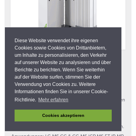
Diese Website verwendet ihre eigenen
Cookies sowie Cookies von Drittanbietern,
um Inhalte zu personalisieren, den Verkehr
i-FlowLab 6XX1
auf unserer Website zu analysieren und über
Stickstoffgenerator
Berichte zu berichten. Wenn Sie weiterhin
auf der Website surfen, stimmen Sie der
Verwendung von Cookies zu. Weitere
i-FlowLab von Peak Scientific stellt eine
Informationen finden Sie in unserer Cookie-
Komplettlösung für die Stickstoffzufuhr für
Laboratorien dar, die einen stetigen und einheitlichen
Richtlinie.
Mehr erfahren
Zufluss von hochreinem Stickstoff mit dem
erforderlichen Druck und den nötigen Flussraten
Cookies akzeptieren
liefert, um den veränderlichen Anforderungen von
Ihrem Labor oder Forschungsinstitut zu entsprechen.