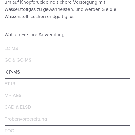
um auf Knopfdruck eine sichere Versorgung mit
Wasserstoffgas zu gewährleisten, und werden Sie die
Wasserstoffflaschen endgültig los.
Wählen Sie Ihre Anwendung:
LC-MS
GC & GC-MS
ICP-MS
FT-IR
MP-AES
CAD & ELSD
Probenvorbereitung
TOC