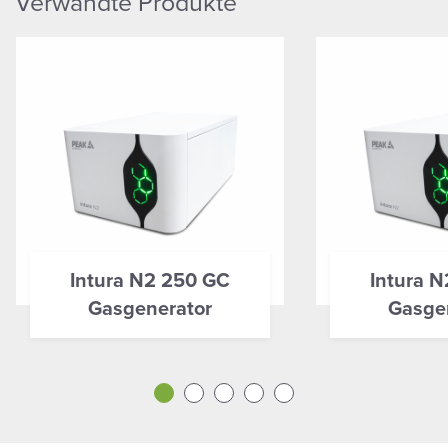
Verwandte Produkte
Intura N2 250 GC
Intura 
Gasgenerator
Gasge