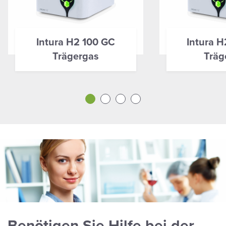
Intura H2 100 GC
Intura 
Trägergas
Träg
Benötigen Sie Hilfe bei der