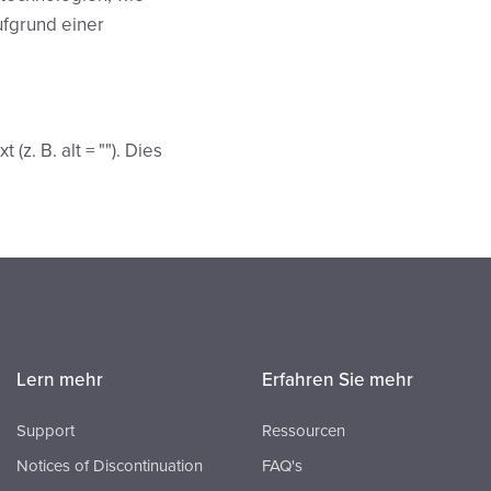
ufgrund einer
(z. B. alt = ""). Dies
Lern mehr
Erfahren Sie mehr
Support
Ressourcen
Notices of Discontinuation
FAQ's