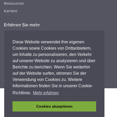
Ressourcen
Karriere
Erfahren Sie mehr
Ressourcen
FAQ's
Diese Website verwendet ihre eigenen
Cookies sowie Cookies von Drittanbietern,
Peak HQ tel:+44 141 812 8100
um Inhalte zu personalisieren, den Verkehr
Peak GmbH tel:+49 (0) 2421 694 5811
auf unserer Website zu analysieren und über
Berichte zu berichten. Wenn Sie weiterhin
Verbinde dich mit uns
auf der Website surfen, stimmen Sie der
Verwendung von Cookies zu. Weitere
Informationen finden Sie in unserer Cookie-
Richtlinie.
Mehr erfahren
Barrierefreiheit
Datenschutz-Bestimmungen
Legal
Garantieerklärung
Geschäftsbedingungen
Einhaltung
Cookies akzeptieren
© Copyright 2026 Peak Scientific Instruments. All rights