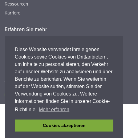
Ressourcen
Karriere
Erfahren Sie mehr
Ressourcen
FAQ's
Diese Website verwendet ihre eigenen
Cookies sowie Cookies von Drittanbietern,
Peak HQ tel:+44 141 812 8100
um Inhalte zu personalisieren, den Verkehr
Peak GmbH tel:+49 (0) 2421 694 5811
auf unserer Website zu analysieren und über
Berichte zu berichten. Wenn Sie weiterhin
Verbinde dich mit uns
auf der Website surfen, stimmen Sie der
Verwendung von Cookies zu. Weitere
Informationen finden Sie in unserer Cookie-
Richtlinie.
Mehr erfahren
Barrierefreiheit
Datenschutz-Bestimmungen
Legal
Garantieerklärung
Geschäftsbedingungen
Einhaltung
Cookies akzeptieren
© Copyright 2026 Peak Scientific Instruments. All rights