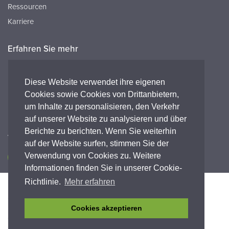
Ressourcen
Karriere
Erfahren Sie mehr
Ressourcen
FAQ's
Diese Website verwendet ihre eigenen
Cookies sowie Cookies von Drittanbietern,
Peak HQ tel:+44 141 812 8100
um Inhalte zu personalisieren, den Verkehr
Peak GmbH tel:+49 (0) 2421 694 5811
auf unserer Website zu analysieren und über
Berichte zu berichten. Wenn Sie weiterhin
Verbinde dich mit uns
auf der Website surfen, stimmen Sie der
Verwendung von Cookies zu. Weitere
Informationen finden Sie in unserer Cookie-
Richtlinie.
Mehr erfahren
Barrierefreiheit
Datenschutz-Bestimmungen
Legal
Garantieerklärung
Geschäftsbedingungen
Einhaltung
Cookies akzeptieren
© Copyright 2026 Peak Scientific Instruments. All rights