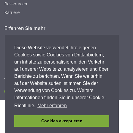
Ressourcen
Karriere
Erfahren Sie mehr
Ressourcen
FAQ's
Diese Website verwendet ihre eigenen
Cookies sowie Cookies von Drittanbietern,
Peak HQ tel:+44 141 812 8100
um Inhalte zu personalisieren, den Verkehr
Peak GmbH tel:+49 (0) 2421 694 5811
auf unserer Website zu analysieren und über
Berichte zu berichten. Wenn Sie weiterhin
Verbinde dich mit uns
auf der Website surfen, stimmen Sie der
Verwendung von Cookies zu. Weitere
Informationen finden Sie in unserer Cookie-
Richtlinie.
Mehr erfahren
Barrierefreiheit
Datenschutz-Bestimmungen
Legal
Garantieerklärung
Geschäftsbedingungen
Einhaltung
Cookies akzeptieren
© Copyright 2026 Peak Scientific Instruments. All rights