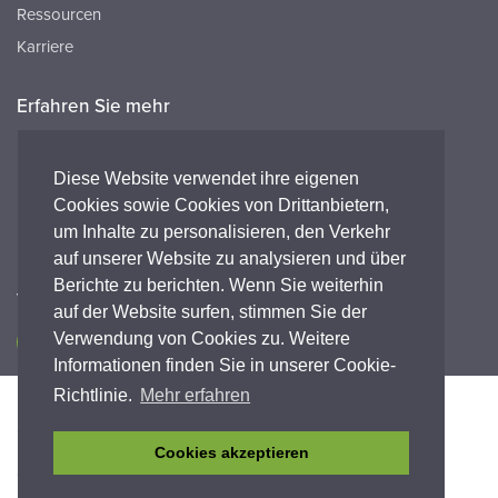
Ressourcen
Karriere
Erfahren Sie mehr
Ressourcen
FAQ's
Diese Website verwendet ihre eigenen
Cookies sowie Cookies von Drittanbietern,
Peak HQ tel:+44 141 812 8100
um Inhalte zu personalisieren, den Verkehr
Peak GmbH tel:+49 (0) 2421 694 5811
auf unserer Website zu analysieren und über
Berichte zu berichten. Wenn Sie weiterhin
Verbinde dich mit uns
auf der Website surfen, stimmen Sie der
Verwendung von Cookies zu. Weitere
Informationen finden Sie in unserer Cookie-
Richtlinie.
Mehr erfahren
Barrierefreiheit
Datenschutz-Bestimmungen
Legal
Garantieerklärung
Geschäftsbedingungen
Einhaltung
Cookies akzeptieren
© Copyright 2026 Peak Scientific Instruments. All rights