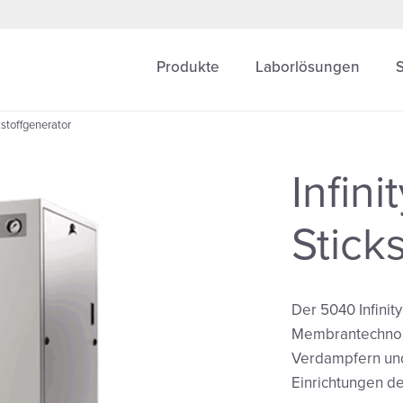
Produkte
Laborlösungen
kstoffgenerator
Infin
Stick
Der 5040 Infinit
Membrantechnolog
Verdampfern un
Einrichtungen der