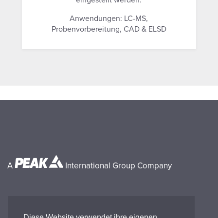
Anwendungen: LC-MS,
Probenvorbereitung, CAD & ELSD
A
International Group Company
Diese Website verwendet ihre eigenen