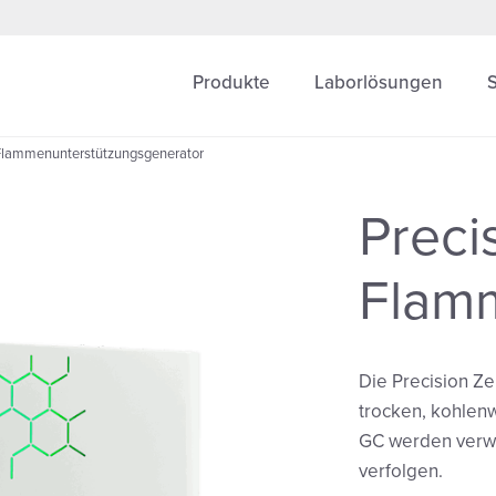
Produkte
Laborlösungen
 Flammenunterstützungsgenerator
Preci
Flam
Die Precision Zer
trocken, kohlenw
GC werden verw
verfolgen.