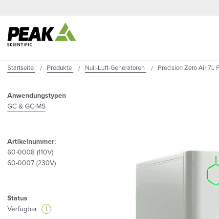
Startseite
Produkte
Null-Luft-Generatoren
Precision Zero Air 7L
Anwendungstypen
GC & GC-MS
Artikelnummer:
60-0008 (110V)
60-0007 (230V)
Status
i
Verfügbar