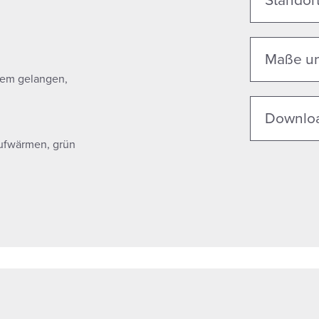
Standort
Maße un
stem gelangen,
Downlo
Aufwärmen, grün