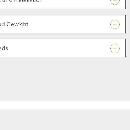
 und Installation
d Gewicht
ads