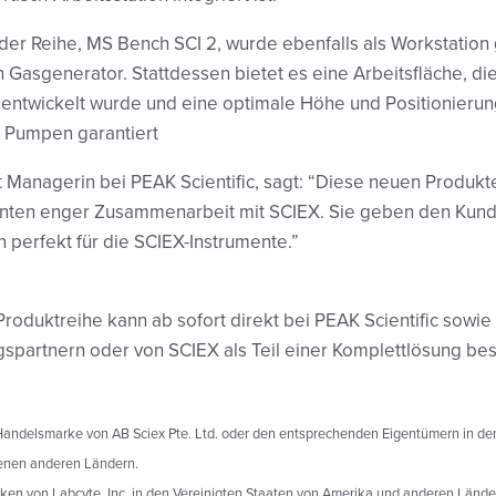
 der Reihe, MS Bench SCI 2, wurde ebenfalls als Workstation g
 Gasgenerator. Stattdessen bietet es eine Arbeitsfläche, die
ntwickelt wurde und eine optimale Höhe und Positionierun
 Pumpen garantiert
t Managerin bei PEAK Scientific, sagt: “Diese neuen Produkt
ehnten enger Zusammenarbeit mit SCIEX. Sie geben den Kun
 perfekt für die SCIEX-Instrumente.”
roduktreihe kann ab sofort direkt bei PEAK Scientific sowie
spartnern oder von SCIEX als Teil einer Komplettlösung bes
e Handelsmarke von AB Sciex Pte. Ltd. oder den entsprechenden Eigentümern in de
enen anderen Ländern.
ken von Labcyte, Inc. in den Vereinigten Staaten von Amerika und anderen Länder