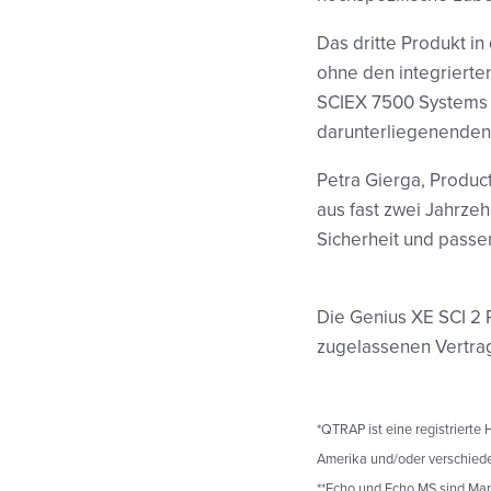
Das dritte Produkt in
ohne den integrierten
SCIEX 7500 Systems e
darunterliegenenden
Petra Gierga, Produc
aus fast zwei Jahrz
Sicherheit und passen
Die Genius XE SCI 2 P
zugelassenen Vertrag
*QTRAP ist eine registriert
Amerika und/oder verschied
**Echo und Echo MS sind Mar