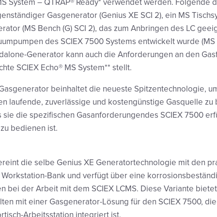
 System – QTRAP® Ready* verwendet werden. Folgende dr
eigenständiger Gasgenerator (Genius XE SCI 2), ein MS Tischs
rator (MS Bench (G) SCI 2), das zum Anbringen des LC geeig
akuumpumpen des SCIEX 7500 Systems entwickelt wurde (MS 
dalone-Generator kann auch die Anforderungen an den Gasflu
chte SCIEX Echo® MS System** stellt.
Gasgenerator beinhaltet die neueste Spitzentechnologie, 
 laufende, zuverlässige und kostengünstige Gasquelle zu b
s sie die spezifischen Gasanforderungendes SCIEX 7500 erfül
zu bedienen ist.
ereint die selbe Genius XE Generatortechnologie mit den pr
r Workstation-Bank und verfügt über eine korrosionsbeständi
 bei der Arbeit mit dem SCIEX LCMS. Diese Variante biete
ten mit einer Gasgenerator-Lösung für den SCIEX 7500, die v
isch-Arbeitsstation integriert ist.