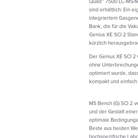
Quad™ 7500 LC-MS/MS
sind erhältlich: Ein 
integriertem Gasgene
Bank, die für die V
Genius XE SCI 2 Stan
kürzlich herausgebra
Der Genius XE SCI 2 
ohne Unterbrechungen
optimiert wurde, das
kompakt und einfach 
MS Bench (G) SCI 2 v
und der Gestalt eine
optimale Bedingungen
Beste aus beiden Wel
hochspezifische Labort