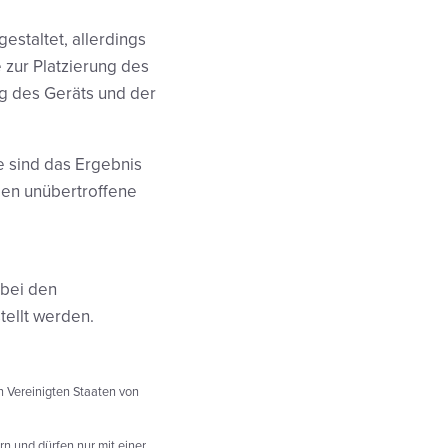
estaltet, allerdings
 zur Platzierung des
g des Geräts und der
e sind das Ergebnis
den unübertroffene
 bei den
tellt werden.
n Vereinigten Staaten von
n und dürfen nur mit einer